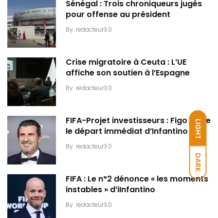
Sénégal : Trois chroniqueurs jugés
pour offense au président
By
redacteur3.0
Crise migratoire à Ceuta : L’UE
affiche son soutien à l’Espagne
By
redacteur3.0
FIFA-Projet investisseurs : Figo exige
LIGHT
le départ immédiat d’Infantino
By
redacteur3.0
DARK
FIFA : Le n°2 dénonce « les moments
instables » d’iInfantino
By
redacteur3.0