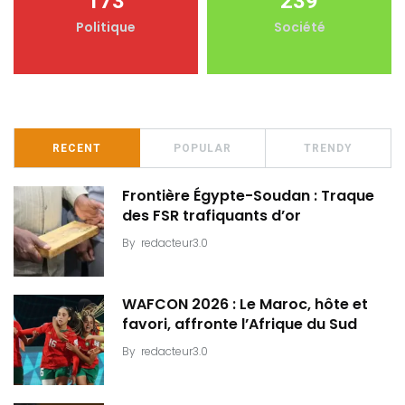
173
239
Politique
Société
RECENT
POPULAR
TRENDY
Frontière Égypte-Soudan : Traque
des FSR trafiquants d’or
By
redacteur3.0
WAFCON 2026 : Le Maroc, hôte et
favori, affronte l’Afrique du Sud
By
redacteur3.0