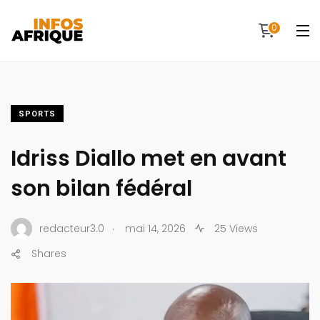
0
SPORTS
Idriss Diallo met en avant
son bilan fédéral
.
redacteur3.0
mai 14, 2026
25 Views
Shares