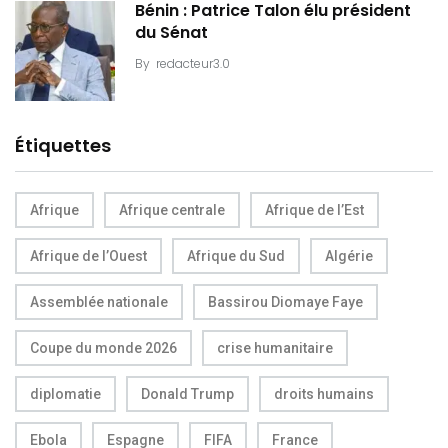
Bénin : Patrice Talon élu président
du Sénat
By
redacteur3.0
Étiquettes
Afrique
Afrique centrale
Afrique de l’Est
Afrique de l’Ouest
Afrique du Sud
Algérie
Assemblée nationale
Bassirou Diomaye Faye
Coupe du monde 2026
crise humanitaire
diplomatie
Donald Trump
droits humains
Ebola
Espagne
FIFA
France