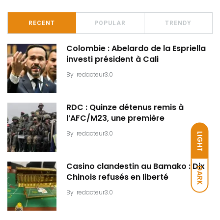
RECENT
POPULAR
TRENDY
Colombie : Abelardo de la Espriella
investi président à Cali
By
redacteur3.0
RDC : Quinze détenus remis à
l’AFC/M23, une première
By
redacteur3.0
LIGHT
Casino clandestin au Bamako : Dix
DARK
Chinois refusés en liberté
By
redacteur3.0