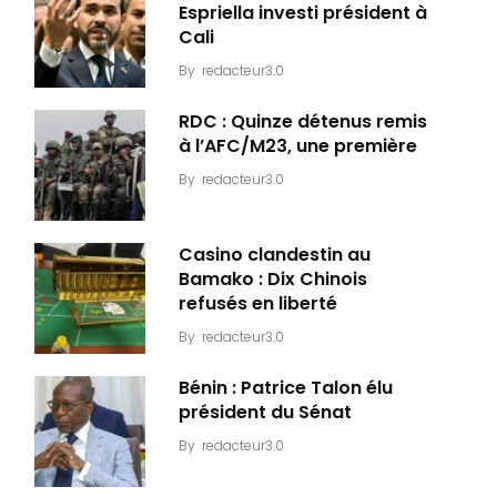
Espriella investi président à
Cali
By
redacteur3.0
RDC : Quinze détenus remis
à l’AFC/M23, une première
By
redacteur3.0
Casino clandestin au
Bamako : Dix Chinois
refusés en liberté
By
redacteur3.0
Bénin : Patrice Talon élu
président du Sénat
By
redacteur3.0