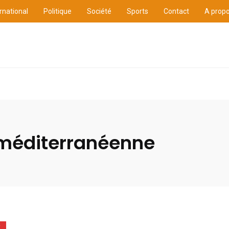
rnational
Politique
Société
Sports
Contact
A prop
ure
International
Politique
Société
Sports
 méditerranéenne
E