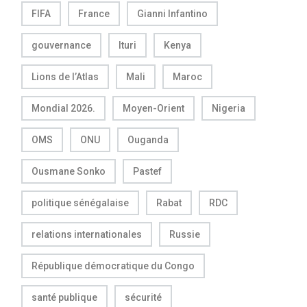
FIFA
France
Gianni Infantino
gouvernance
Ituri
Kenya
Lions de l’Atlas
Mali
Maroc
Mondial 2026.
Moyen-Orient
Nigeria
OMS
ONU
Ouganda
Ousmane Sonko
Pastef
politique sénégalaise
Rabat
RDC
relations internationales
Russie
République démocratique du Congo
santé publique
sécurité