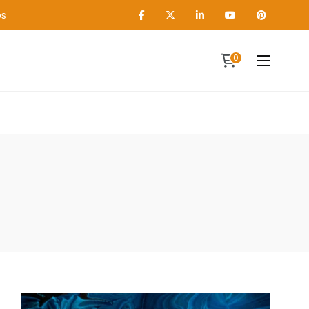
os
0
Contact
A propos