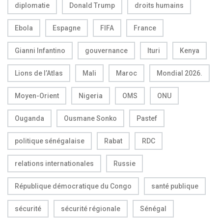
diplomatie
Donald Trump
droits humains
Ebola
Espagne
FIFA
France
Gianni Infantino
gouvernance
Ituri
Kenya
Lions de l’Atlas
Mali
Maroc
Mondial 2026.
Moyen-Orient
Nigeria
OMS
ONU
Ouganda
Ousmane Sonko
Pastef
politique sénégalaise
Rabat
RDC
relations internationales
Russie
République démocratique du Congo
santé publique
sécurité
sécurité régionale
Sénégal