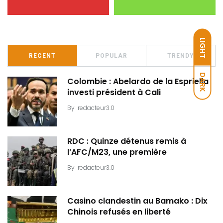
LIGHT
RECENT
POPULAR
TRENDY
DARK
Colombie : Abelardo de la Espriella
investi président à Cali
By
redacteur3.0
RDC : Quinze détenus remis à
l’AFC/M23, une première
By
redacteur3.0
Casino clandestin au Bamako : Dix
Chinois refusés en liberté