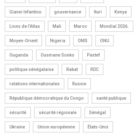
Gianni Infantino
gouvernance
Ituri
Kenya
Lions de l’Atlas
Mali
Maroc
Mondial 2026.
Moyen-Orient
Nigeria
OMS
ONU
Ouganda
Ousmane Sonko
Pastef
politique sénégalaise
Rabat
RDC
relations internationales
Russie
République démocratique du Congo
santé publique
sécurité
sécurité régionale
Sénégal
Ukraine
Union européenne
États-Unis