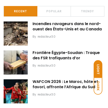
RECENT
POPULAR
TRENDY
Incendies ravageurs dans le nord-
ouest des États-Unis et au Canada
By
redacteur3.0
Frontière Égypte-Soudan : Traque
des FSR trafiquants d’or
By
redacteur3.0
LIGHT
WAFCON 2026 : Le Maroc, hôte et
DARK
favori, affronte l’Afrique du Sud
By
redacteur3.0