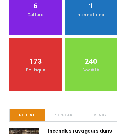
6
1
Culture
International
173
240
Politique
Société
RECENT
POPULAR
TRENDY
Incendies ravageurs dans