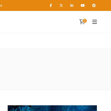
os
0
Contact
A propos