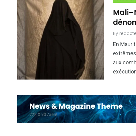
Mali–M
dénonc
By
redacte
En Maurit
extrêmes 
aux comba
exécutio