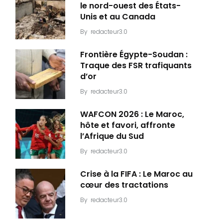
le nord-ouest des États-
Unis et au Canada
By
redacteur3.0
Frontière Égypte-Soudan :
Traque des FSR trafiquants
d’or
By
redacteur3.0
WAFCON 2026 : Le Maroc,
hôte et favori, affronte
l’Afrique du Sud
By
redacteur3.0
Crise à la FIFA : Le Maroc au
cœur des tractations
By
redacteur3.0