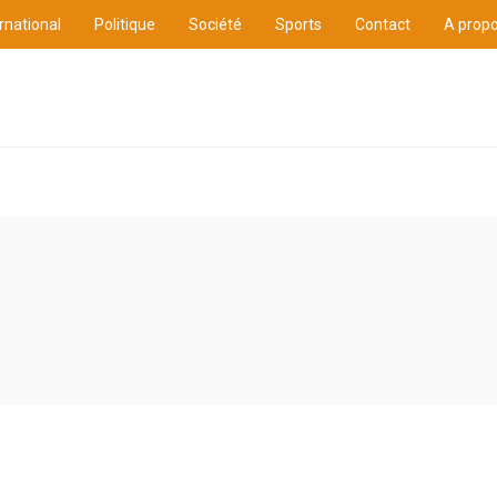
rnational
Politique
Société
Sports
Contact
A prop
ure
International
Politique
Société
Sports