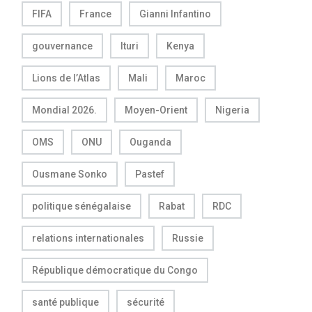
FIFA
France
Gianni Infantino
gouvernance
Ituri
Kenya
Lions de l’Atlas
Mali
Maroc
Mondial 2026.
Moyen-Orient
Nigeria
OMS
ONU
Ouganda
Ousmane Sonko
Pastef
politique sénégalaise
Rabat
RDC
relations internationales
Russie
République démocratique du Congo
santé publique
sécurité