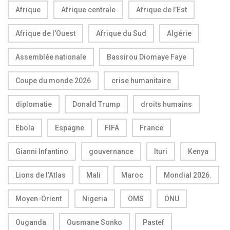
Afrique
Afrique centrale
Afrique de l’Est
Afrique de l’Ouest
Afrique du Sud
Algérie
Assemblée nationale
Bassirou Diomaye Faye
Coupe du monde 2026
crise humanitaire
diplomatie
Donald Trump
droits humains
Ebola
Espagne
FIFA
France
Gianni Infantino
gouvernance
Ituri
Kenya
Lions de l’Atlas
Mali
Maroc
Mondial 2026.
Moyen-Orient
Nigeria
OMS
ONU
Ouganda
Ousmane Sonko
Pastef