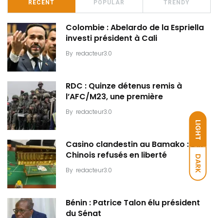
RECENT
POPULAR
TRENDY
Colombie : Abelardo de la Espriella
investi président à Cali
By
redacteur3.0
RDC : Quinze détenus remis à
l’AFC/M23, une première
By
redacteur3.0
LIGHT
Casino clandestin au Bamako : Dix
Chinois refusés en liberté
DARK
By
redacteur3.0
Bénin : Patrice Talon élu président
du Sénat