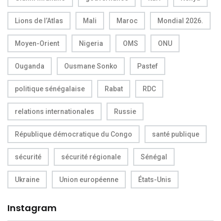
Lions de l’Atlas
Mali
Maroc
Mondial 2026.
Moyen-Orient
Nigeria
OMS
ONU
Ouganda
Ousmane Sonko
Pastef
politique sénégalaise
Rabat
RDC
relations internationales
Russie
République démocratique du Congo
santé publique
sécurité
sécurité régionale
Sénégal
Ukraine
Union européenne
États-Unis
Instagram