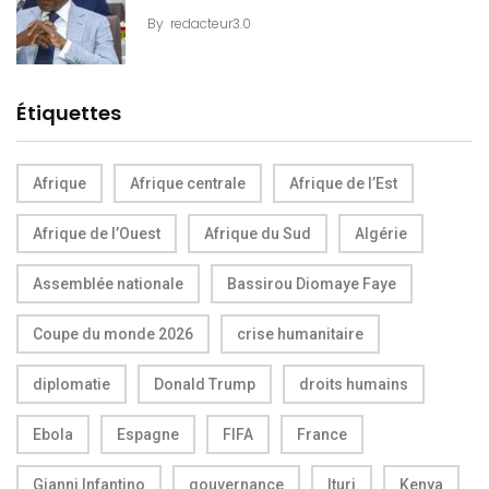
By
redacteur3.0
Étiquettes
Afrique
Afrique centrale
Afrique de l’Est
Afrique de l’Ouest
Afrique du Sud
Algérie
Assemblée nationale
Bassirou Diomaye Faye
Coupe du monde 2026
crise humanitaire
diplomatie
Donald Trump
droits humains
Ebola
Espagne
FIFA
France
Gianni Infantino
gouvernance
Ituri
Kenya