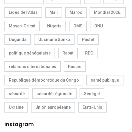
Lions de l’Atlas
Mali
Maroc
Mondial 2026.
Moyen-Orient
Nigeria
OMS
ONU
Ouganda
Ousmane Sonko
Pastef
politique sénégalaise
Rabat
RDC
relations internationales
Russie
République démocratique du Congo
santé publique
sécurité
sécurité régionale
Sénégal
Ukraine
Union européenne
États-Unis
Instagram