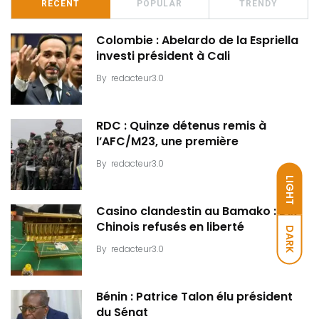
RECENT
POPULAR
TRENDY
Colombie : Abelardo de la Espriella
investi président à Cali
By
redacteur3.0
RDC : Quinze détenus remis à
l’AFC/M23, une première
By
redacteur3.0
LIGHT
Casino clandestin au Bamako : Dix
Chinois refusés en liberté
DARK
By
redacteur3.0
Bénin : Patrice Talon élu président
du Sénat