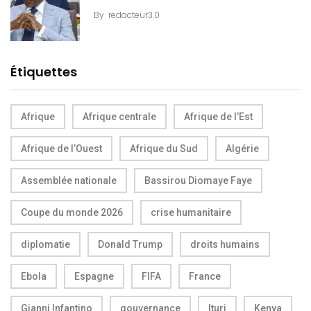
By
redacteur3.0
Étiquettes
Afrique
Afrique centrale
Afrique de l’Est
Afrique de l’Ouest
Afrique du Sud
Algérie
Assemblée nationale
Bassirou Diomaye Faye
Coupe du monde 2026
crise humanitaire
diplomatie
Donald Trump
droits humains
Ebola
Espagne
FIFA
France
Gianni Infantino
gouvernance
Ituri
Kenya