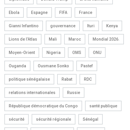
Ebola
Espagne
FIFA
France
Gianni Infantino
gouvernance
Ituri
Kenya
Lions de l’Atlas
Mali
Maroc
Mondial 2026.
Moyen-Orient
Nigeria
OMS
ONU
Ouganda
Ousmane Sonko
Pastef
politique sénégalaise
Rabat
RDC
relations internationales
Russie
République démocratique du Congo
santé publique
sécurité
sécurité régionale
Sénégal