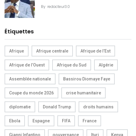
By
redacteur3.0
Étiquettes
Afrique
Afrique centrale
Afrique de l’Est
Afrique de l’Ouest
Afrique du Sud
Algérie
Assemblée nationale
Bassirou Diomaye Faye
Coupe du monde 2026
crise humanitaire
diplomatie
Donald Trump
droits humains
Ebola
Espagne
FIFA
France
Gianni Infantino
gouvernance
Ituri
Kenya