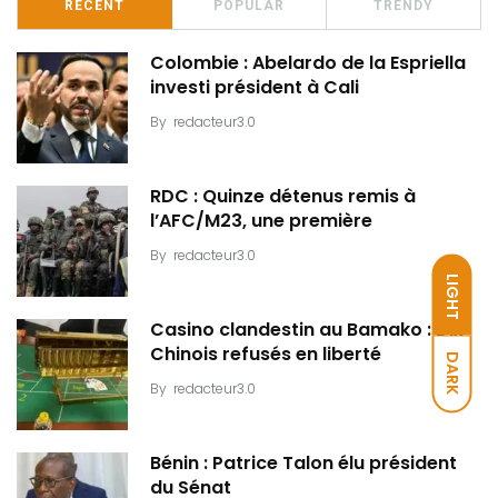
RECENT
POPULAR
TRENDY
Colombie : Abelardo de la Espriella
investi président à Cali
By
redacteur3.0
RDC : Quinze détenus remis à
l’AFC/M23, une première
By
redacteur3.0
LIGHT
Casino clandestin au Bamako : Dix
Chinois refusés en liberté
DARK
By
redacteur3.0
Bénin : Patrice Talon élu président
du Sénat