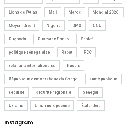
Lions de l’Atlas
Mali
Maroc
Mondial 2026.
Moyen-Orient
Nigeria
OMS
ONU
Ouganda
Ousmane Sonko
Pastef
politique sénégalaise
Rabat
RDC
relations internationales
Russie
République démocratique du Congo
santé publique
sécurité
sécurité régionale
Sénégal
Ukraine
Union européenne
États-Unis
Instagram