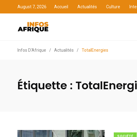
August 7, 2026
Accueil
Actualités
Culture
Inte
Accueil
Actualités
Cult
Infos D'Afrique
/
Actualités
/
TotalEnergies
Étiquette :
TotalEnerg
SOCIÉTÉ