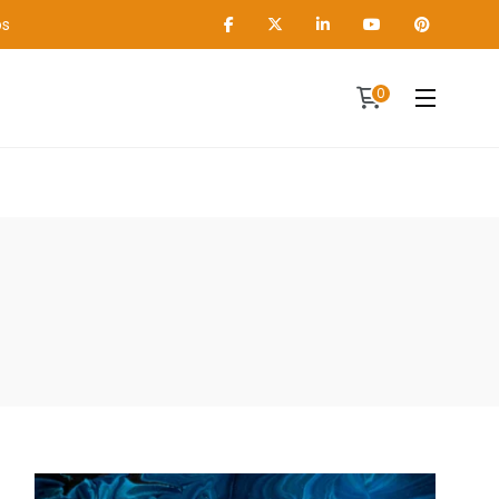
os
0
Contact
A propos