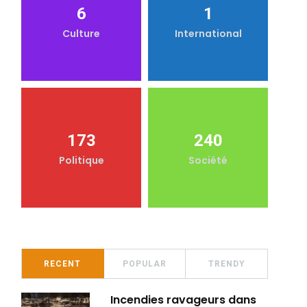
6
1
Culture
International
173
240
Politique
Société
RECENT
POPULAR
TRENDY
Incendies ravageurs dans