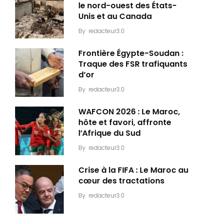
le nord-ouest des États-
Unis et au Canada
By
redacteur3.0
Frontière Égypte-Soudan :
Traque des FSR trafiquants
d’or
By
redacteur3.0
WAFCON 2026 : Le Maroc,
hôte et favori, affronte
l’Afrique du Sud
By
redacteur3.0
Crise à la FIFA : Le Maroc au
cœur des tractations
By
redacteur3.0