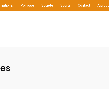
rnational
Politique
Société
Sports
Contact
A prop
ure
International
Politique
Société
Sports
ies