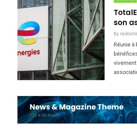
TotalE
son a
By
redacte
Réunie à 
bénéfices
vivement 
associat