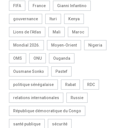
FIFA
France
Gianni Infantino
gouvernance
Ituri
Kenya
Lions de l’Atlas
Mali
Maroc
Mondial 2026.
Moyen-Orient
Nigeria
OMS
ONU
Ouganda
Ousmane Sonko
Pastef
politique sénégalaise
Rabat
RDC
relations internationales
Russie
République démocratique du Congo
santé publique
sécurité