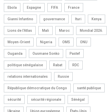
Ebola
Espagne
FIFA
France
Gianni Infantino
gouvernance
Ituri
Kenya
Lions de l’Atlas
Mali
Maroc
Mondial 2026.
Moyen-Orient
Nigeria
OMS
ONU
Ouganda
Ousmane Sonko
Pastef
politique sénégalaise
Rabat
RDC
relations internationales
Russie
République démocratique du Congo
santé publique
sécurité
sécurité régionale
Sénégal
Ukraine
Union européenne
États-Unis