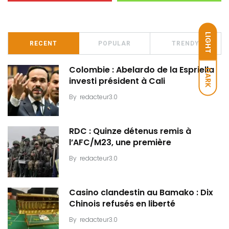
LIGHT
RECENT
POPULAR
TRENDY
Colombie : Abelardo de la Espriella
DARK
investi président à Cali
By
redacteur3.0
RDC : Quinze détenus remis à
l’AFC/M23, une première
By
redacteur3.0
Casino clandestin au Bamako : Dix
Chinois refusés en liberté
By
redacteur3.0