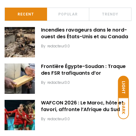
RECENT
POPULAR
TRENDY
Incendies ravageurs dans le nord-
ouest des États-Unis et au Canada
By
redacteur3.0
Frontière Égypte-Soudan : Traque
des FSR trafiquants d’or
By
redacteur3.0
LIGHT
WAFCON 2026 : Le Maroc, hôte et
DARK
favori, affronte l’Afrique du Sud
By
redacteur3.0