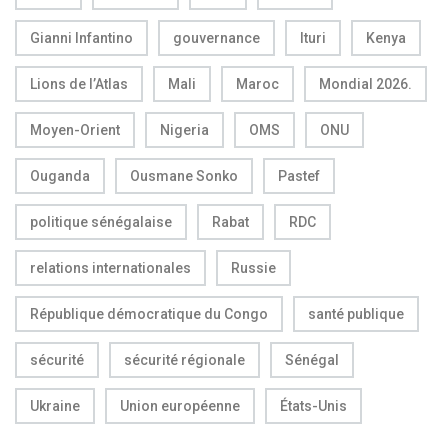
Gianni Infantino
gouvernance
Ituri
Kenya
Lions de l’Atlas
Mali
Maroc
Mondial 2026.
Moyen-Orient
Nigeria
OMS
ONU
Ouganda
Ousmane Sonko
Pastef
politique sénégalaise
Rabat
RDC
relations internationales
Russie
République démocratique du Congo
santé publique
sécurité
sécurité régionale
Sénégal
Ukraine
Union européenne
États-Unis