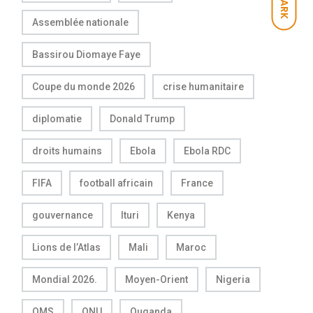
DARK
Assemblée nationale
Bassirou Diomaye Faye
Coupe du monde 2026
crise humanitaire
diplomatie
Donald Trump
droits humains
Ebola
Ebola RDC
FIFA
football africain
France
gouvernance
Ituri
Kenya
Lions de l’Atlas
Mali
Maroc
Mondial 2026.
Moyen-Orient
Nigeria
OMS
ONU
Ouganda