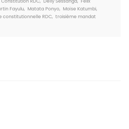
Constitution RDC
,
Delly Sessanga
,
Félix
rtin Fayulu
,
Matata Ponyo
,
Moïse Katumbi
,
 constitutionnelle RDC
,
troisième mandat