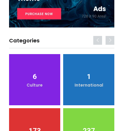
Categories
6
1
Culture
International
173
237