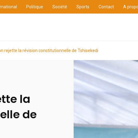
rnational
Politique
Société
Sports
Contact
A prop
ure
International
Politique
Société
Sports
on rejette la révision constitutionnelle de Tshisekedi
tte la
elle de