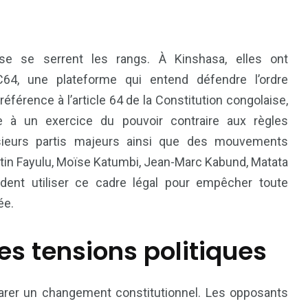
ise se serrent les rangs. À Kinshasa, elles ont
C64, une plateforme qui entend défendre l’ordre
éférence à l’article 64 de la Constitution congolaise,
e à un exercice du pouvoir contraire aux règles
lusieurs partis majeurs ainsi que des mouvements
rtin Fayulu, Moïse Katumbi, Jean-Marc Kabund, Matata
78
42
dent utiliser ce cadre légal pour empêcher toute
nal
Sports
Uncategorized
ée.
s tensions politiques
parer un changement constitutionnel. Les opposants