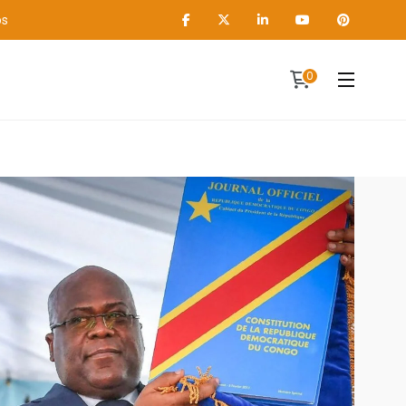
os
0
Contact
A propos