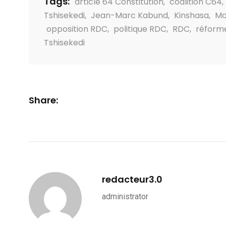
Tags:
article 64 Constitution
,
coalition C64
,
Tshisekedi
,
Jean-Marc Kabund
,
Kinshasa
,
Ma
opposition RDC
,
politique RDC
,
RDC
,
réforme
Tshisekedi
Share:
redacteur3.0
administrator