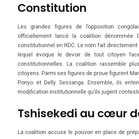
Constitution
Les grandes figures de l’opposition congola
officiellement lancé la coalition dénommée 
constitutionnel en RDC. Le nom fait directement r
lequel évoque le devoir de tout citoyen fac
constitutionnelles. La coalition rassemble p
citoyens. Parmi ses figures de proue figurent Ma
6
1
Ponyo et Delly Sessanga. Ensemble, ils enten
Culture
Internatio
modification institutionnelle qu’ils jugent contest
Tshisekedi au cœur de
La coalition accuse le pouvoir en place de pré
173
237