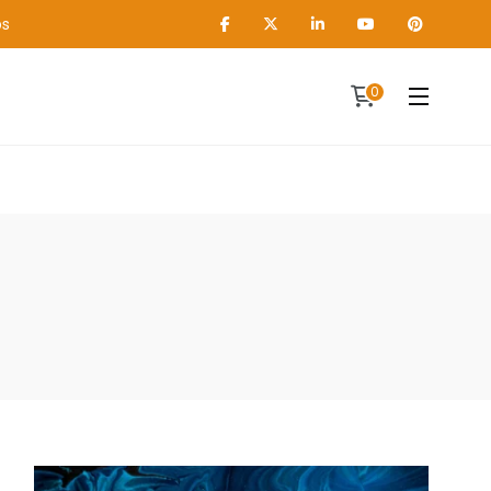
os
0
Contact
A propos