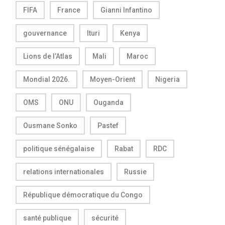
FIFA
France
Gianni Infantino
gouvernance
Ituri
Kenya
Lions de l’Atlas
Mali
Maroc
Mondial 2026.
Moyen-Orient
Nigeria
OMS
ONU
Ouganda
Ousmane Sonko
Pastef
politique sénégalaise
Rabat
RDC
relations internationales
Russie
République démocratique du Congo
santé publique
sécurité