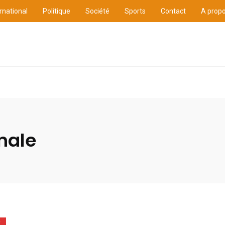
rnational
Politique
Société
Sports
Contact
A prop
ure
International
Politique
Société
Sports
nale
E