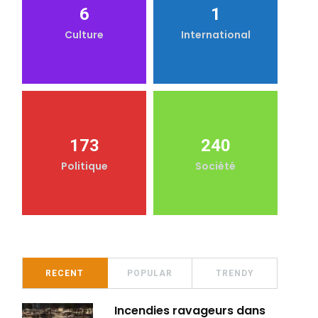
6
1
Culture
International
173
240
Politique
Société
RECENT
POPULAR
TRENDY
Incendies ravageurs dans