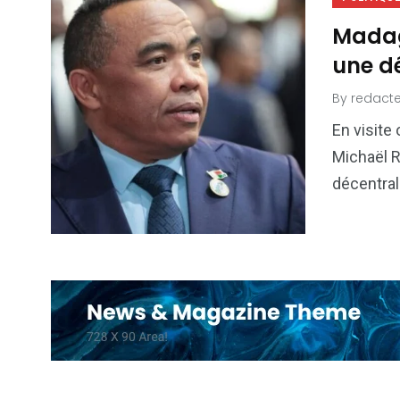
Madag
une d
By
redacte
En visite 
Michaël R
décentral