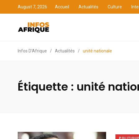
August 7, 2026
Accueil
Actualités
Culture
Inte
Accueil
Actualités
Cult
Infos D'Afrique
/
Actualités
/
unité nationale
Étiquette :
unité natio
POLITIQU