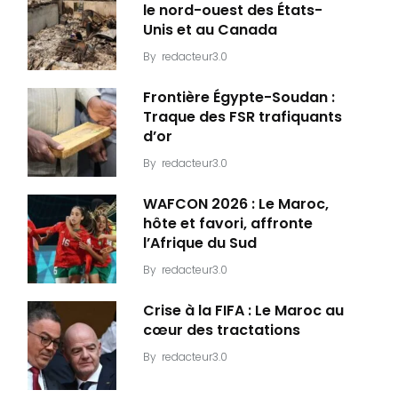
le nord-ouest des États-
Unis et au Canada
By
redacteur3.0
Frontière Égypte-Soudan :
Traque des FSR trafiquants
d’or
By
redacteur3.0
WAFCON 2026 : Le Maroc,
hôte et favori, affronte
l’Afrique du Sud
By
redacteur3.0
Crise à la FIFA : Le Maroc au
cœur des tractations
By
redacteur3.0