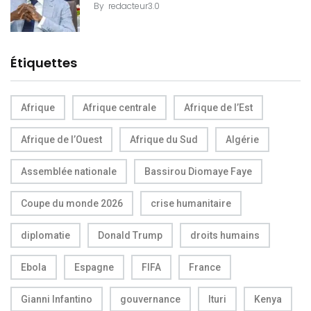
By
redacteur3.0
Étiquettes
Afrique
Afrique centrale
Afrique de l’Est
Afrique de l’Ouest
Afrique du Sud
Algérie
Assemblée nationale
Bassirou Diomaye Faye
Coupe du monde 2026
crise humanitaire
diplomatie
Donald Trump
droits humains
Ebola
Espagne
FIFA
France
Gianni Infantino
gouvernance
Ituri
Kenya