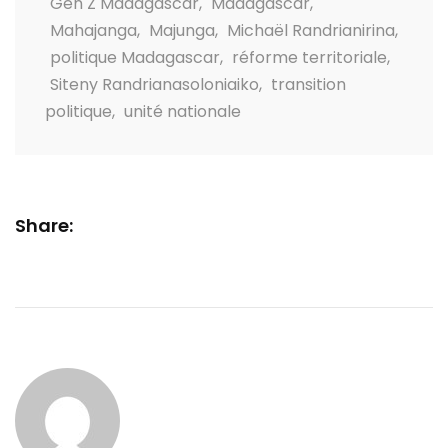
Gen Z Madagascar
,
Madagascar
,
Mahajanga
,
Majunga
,
Michaël Randrianirina
,
politique Madagascar
,
réforme territoriale
,
Siteny Randrianasoloniaiko
,
transition
politique
,
unité nationale
Share: