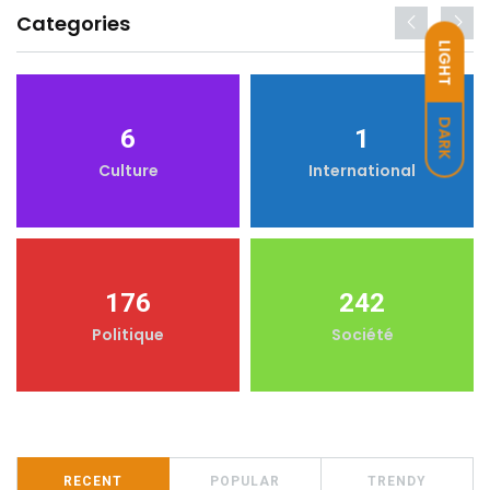
Categories
LIGHT
DARK
6
1
Culture
International
176
242
Politique
Société
RECENT
POPULAR
TRENDY