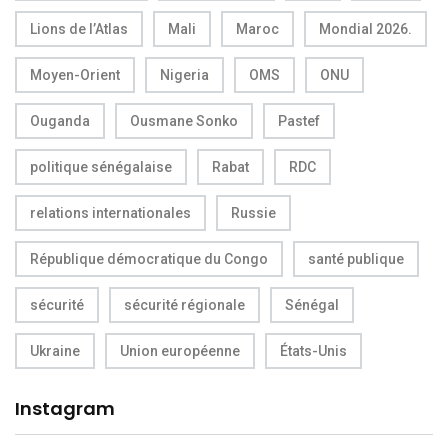
Lions de l’Atlas
Mali
Maroc
Mondial 2026.
Moyen-Orient
Nigeria
OMS
ONU
Ouganda
Ousmane Sonko
Pastef
politique sénégalaise
Rabat
RDC
relations internationales
Russie
République démocratique du Congo
santé publique
sécurité
sécurité régionale
Sénégal
Ukraine
Union européenne
États-Unis
Instagram