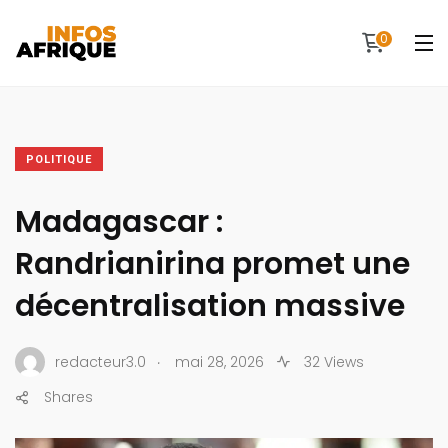
0
POLITIQUE
Madagascar :
Randrianirina promet une
décentralisation massive
.
redacteur3.0
mai 28, 2026
32 Views
Shares