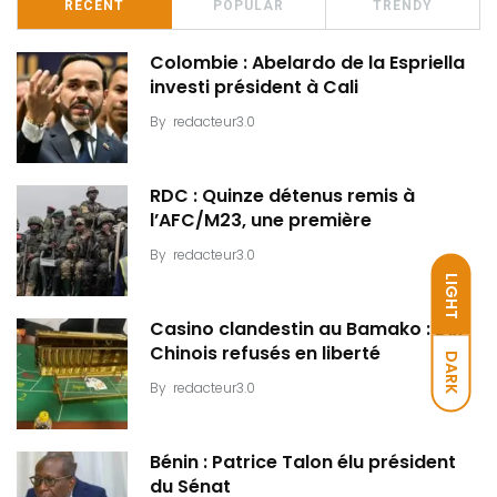
RECENT
POPULAR
TRENDY
Colombie : Abelardo de la Espriella
investi président à Cali
By
redacteur3.0
RDC : Quinze détenus remis à
l’AFC/M23, une première
By
redacteur3.0
LIGHT
Casino clandestin au Bamako : Dix
Chinois refusés en liberté
DARK
By
redacteur3.0
Bénin : Patrice Talon élu président
du Sénat