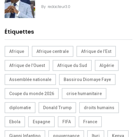
By
redacteur3.0
Étiquettes
Afrique
Afrique centrale
Afrique de l’Est
Afrique de l’Ouest
Afrique du Sud
Algérie
Assemblée nationale
Bassirou Diomaye Faye
Coupe du monde 2026
crise humanitaire
diplomatie
Donald Trump
droits humains
Ebola
Espagne
FIFA
France
Gianni Infantino
gouvernance
Ituri
Kenya