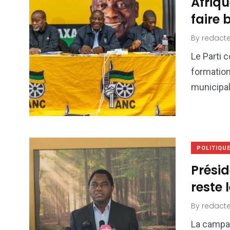
Afriqu
faire 
By
redacte
Le Parti 
formation
municipal
POLITIQU
Présid
reste 
By
redacte
La campag