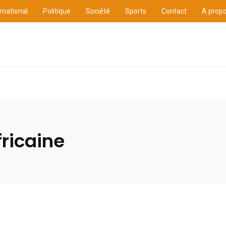
rnational
Politique
Société
Sports
Contact
A prop
ure
International
Politique
Société
Sports
fricaine