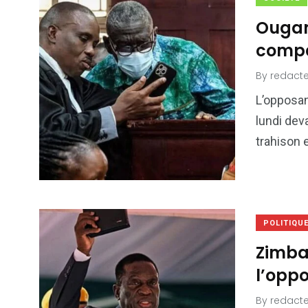
Ougan
compa
By
redacte
L’opposan
lundi dev
trahison 
POLITIQU
Zimba
l’oppo
By
redacte