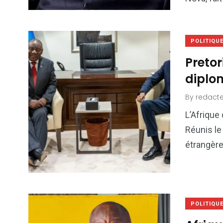
POLITIQU
Pretor
diplo
By
redacte
L’Afrique
Réunis le 
étrangère
POLITIQU