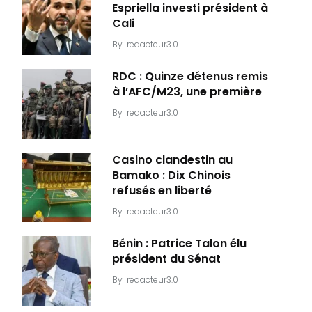
Espriella investi président à
Cali
By
redacteur3.0
RDC : Quinze détenus remis
à l’AFC/M23, une première
By
redacteur3.0
Casino clandestin au
Bamako : Dix Chinois
refusés en liberté
By
redacteur3.0
Bénin : Patrice Talon élu
président du Sénat
By
redacteur3.0