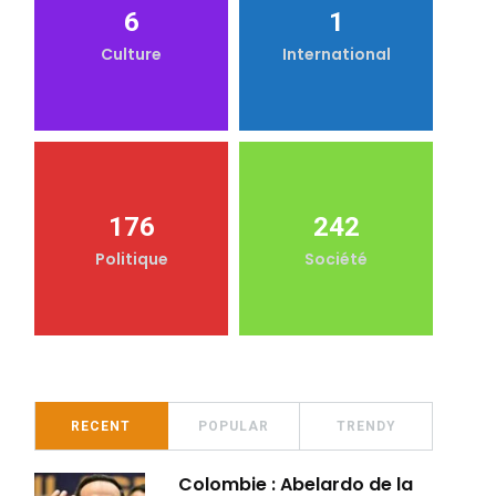
6
1
Culture
International
176
242
Politique
Société
RECENT
POPULAR
TRENDY
Colombie : Abelardo de la