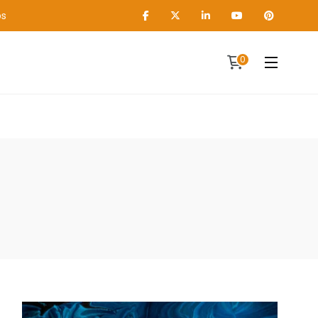
os
0
Contact
A propos