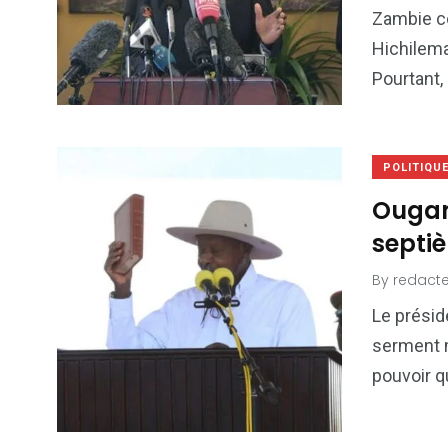
Zambie ce
Hichilema
Pourtant,
POLITIQU
Ougan
septi
By
redacte
Le présid
serment m
pouvoir q