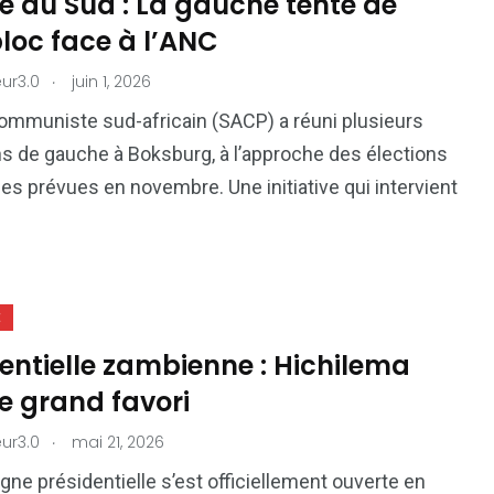
e du Sud : La gauche tente de
bloc face à l’ANC
.
ur3.0
juin 1, 2026
communiste sud-africain (SACP) a réuni plusieurs
s de gauche à Boksburg, à l’approche des élections
es prévues en novembre. Une initiative qui intervient
E
entielle zambienne : Hichilema
le grand favori
.
ur3.0
mai 21, 2026
ne présidentielle s’est officiellement ouverte en