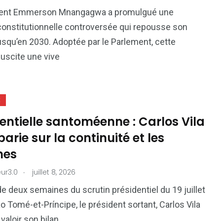
81
42
dent Emmerson Mnangagwa a promulgué une
nal
Sports
Uncategorized
onstitutionnelle controversée qui repousse son
squ’en 2030. Adoptée par le Parlement, cette
suscite une vive
E
entielle santoméenne : Carlos Vila
arie sur la continuité et les
mes
.
ur3.0
juillet 8, 2026
e deux semaines du scrutin présidentiel du 19 juillet
o Tomé-et-Príncipe, le président sortant, Carlos Vila
 valoir son bilan