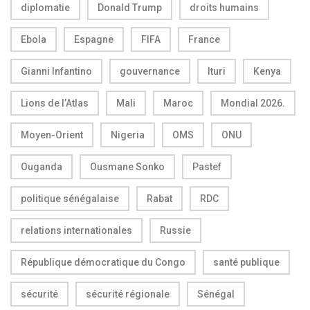
diplomatie
Donald Trump
droits humains
Ebola
Espagne
FIFA
France
Gianni Infantino
gouvernance
Ituri
Kenya
Lions de l’Atlas
Mali
Maroc
Mondial 2026.
Moyen-Orient
Nigeria
OMS
ONU
Ouganda
Ousmane Sonko
Pastef
politique sénégalaise
Rabat
RDC
relations internationales
Russie
République démocratique du Congo
santé publique
sécurité
sécurité régionale
Sénégal