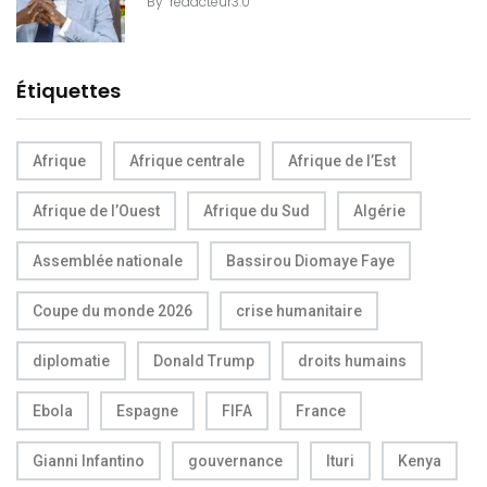
By
redacteur3.0
Étiquettes
Afrique
Afrique centrale
Afrique de l’Est
Afrique de l’Ouest
Afrique du Sud
Algérie
Assemblée nationale
Bassirou Diomaye Faye
Coupe du monde 2026
crise humanitaire
diplomatie
Donald Trump
droits humains
Ebola
Espagne
FIFA
France
Gianni Infantino
gouvernance
Ituri
Kenya