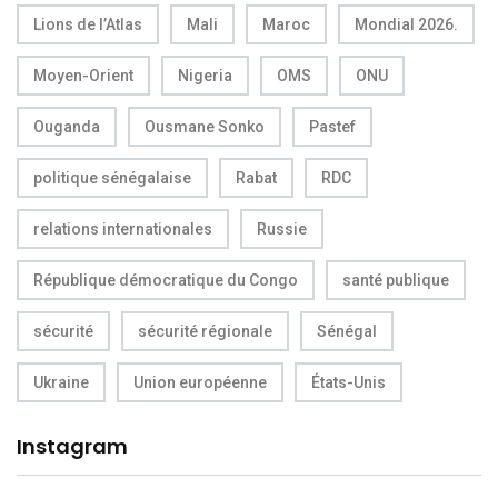
Lions de l’Atlas
Mali
Maroc
Mondial 2026.
Moyen-Orient
Nigeria
OMS
ONU
Ouganda
Ousmane Sonko
Pastef
politique sénégalaise
Rabat
RDC
relations internationales
Russie
République démocratique du Congo
santé publique
sécurité
sécurité régionale
Sénégal
Ukraine
Union européenne
États-Unis
Instagram