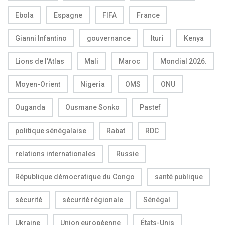
Ebola
Espagne
FIFA
France
Gianni Infantino
gouvernance
Ituri
Kenya
Lions de l’Atlas
Mali
Maroc
Mondial 2026.
Moyen-Orient
Nigeria
OMS
ONU
Ouganda
Ousmane Sonko
Pastef
politique sénégalaise
Rabat
RDC
relations internationales
Russie
République démocratique du Congo
santé publique
sécurité
sécurité régionale
Sénégal
Ukraine
Union européenne
États-Unis