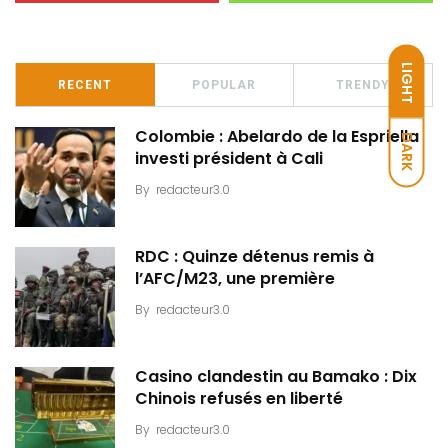
LIGHT
RECENT
POPULAR
TRENDY
Colombie : Abelardo de la Espriella
DARK
investi président à Cali
By
redacteur3.0
RDC : Quinze détenus remis à
l’AFC/M23, une première
By
redacteur3.0
Casino clandestin au Bamako : Dix
Chinois refusés en liberté
By
redacteur3.0