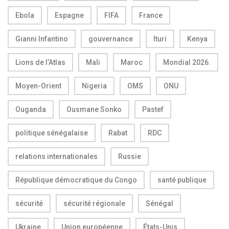
Ebola
Espagne
FIFA
France
Gianni Infantino
gouvernance
Ituri
Kenya
Lions de l’Atlas
Mali
Maroc
Mondial 2026.
Moyen-Orient
Nigeria
OMS
ONU
Ouganda
Ousmane Sonko
Pastef
politique sénégalaise
Rabat
RDC
relations internationales
Russie
République démocratique du Congo
santé publique
sécurité
sécurité régionale
Sénégal
Ukraine
Union européenne
États-Unis