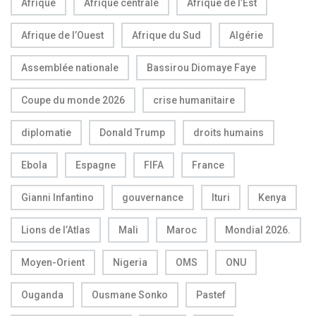
Afrique
Afrique centrale
Afrique de l’Est
Afrique de l’Ouest
Afrique du Sud
Algérie
Assemblée nationale
Bassirou Diomaye Faye
Coupe du monde 2026
crise humanitaire
diplomatie
Donald Trump
droits humains
Ebola
Espagne
FIFA
France
Gianni Infantino
gouvernance
Ituri
Kenya
Lions de l’Atlas
Mali
Maroc
Mondial 2026.
Moyen-Orient
Nigeria
OMS
ONU
Ouganda
Ousmane Sonko
Pastef