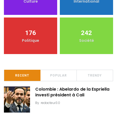
Culture
International
176
242
Politique
Société
RECENT
POPULAR
TRENDY
Colombie : Abelardo de la Espriella
investi président à Cali
By
redacteur3.0