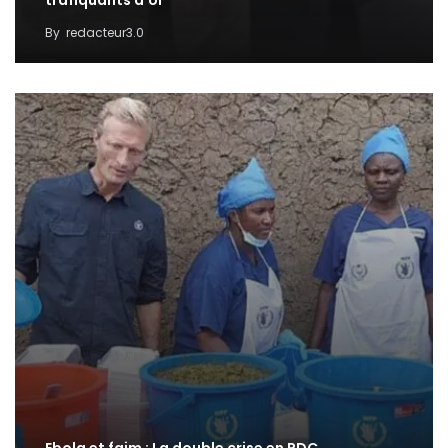
trafiquants d’or
By
redacteur3.0