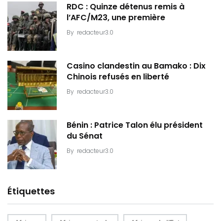
RDC : Quinze détenus remis à
l’AFC/M23, une première
By
redacteur3.0
Casino clandestin au Bamako : Dix
Chinois refusés en liberté
By
redacteur3.0
Bénin : Patrice Talon élu président
du Sénat
By
redacteur3.0
Étiquettes