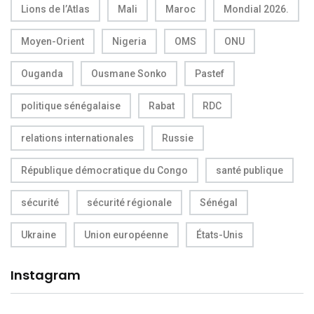
Lions de l’Atlas
Mali
Maroc
Mondial 2026.
Moyen-Orient
Nigeria
OMS
ONU
Ouganda
Ousmane Sonko
Pastef
politique sénégalaise
Rabat
RDC
relations internationales
Russie
République démocratique du Congo
santé publique
sécurité
sécurité régionale
Sénégal
Ukraine
Union européenne
États-Unis
Instagram