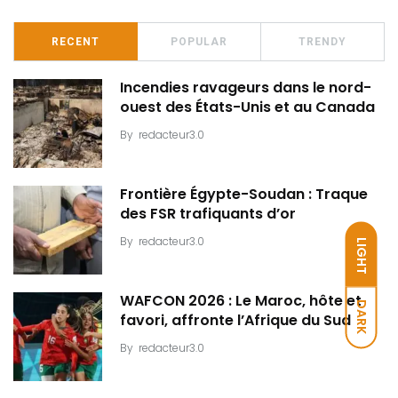
RECENT
POPULAR
TRENDY
Incendies ravageurs dans le nord-
ouest des États-Unis et au Canada
By
redacteur3.0
Frontière Égypte-Soudan : Traque
des FSR trafiquants d’or
By
redacteur3.0
LIGHT
WAFCON 2026 : Le Maroc, hôte et
DARK
favori, affronte l’Afrique du Sud
By
redacteur3.0