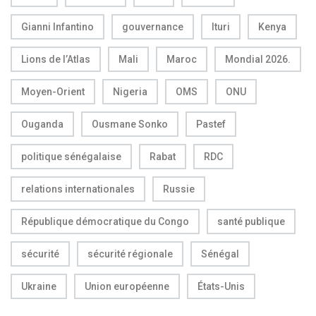
Gianni Infantino
gouvernance
Ituri
Kenya
Lions de l’Atlas
Mali
Maroc
Mondial 2026.
Moyen-Orient
Nigeria
OMS
ONU
Ouganda
Ousmane Sonko
Pastef
politique sénégalaise
Rabat
RDC
relations internationales
Russie
République démocratique du Congo
santé publique
sécurité
sécurité régionale
Sénégal
Ukraine
Union européenne
États-Unis