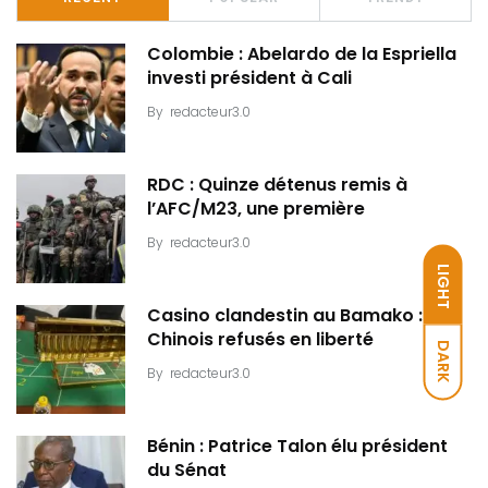
Colombie : Abelardo de la Espriella
investi président à Cali
By
redacteur3.0
RDC : Quinze détenus remis à
l’AFC/M23, une première
By
redacteur3.0
LIGHT
Casino clandestin au Bamako : Dix
Chinois refusés en liberté
DARK
By
redacteur3.0
Bénin : Patrice Talon élu président
du Sénat