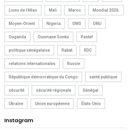
Lions de l’Atlas
Mali
Maroc
Mondial 2026.
Moyen-Orient
Nigeria
OMS
ONU
Ouganda
Ousmane Sonko
Pastef
politique sénégalaise
Rabat
RDC
relations internationales
Russie
République démocratique du Congo
santé publique
sécurité
sécurité régionale
Sénégal
Ukraine
Union européenne
États-Unis
Instagram