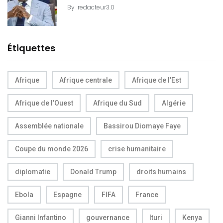
By
redacteur3.0
Étiquettes
Afrique
Afrique centrale
Afrique de l’Est
Afrique de l’Ouest
Afrique du Sud
Algérie
Assemblée nationale
Bassirou Diomaye Faye
Coupe du monde 2026
crise humanitaire
diplomatie
Donald Trump
droits humains
Ebola
Espagne
FIFA
France
Gianni Infantino
gouvernance
Ituri
Kenya