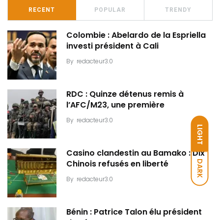
RECENT
POPULAR
TRENDY
Colombie : Abelardo de la Espriella
investi président à Cali
By
redacteur3.0
RDC : Quinze détenus remis à
l’AFC/M23, une première
By
redacteur3.0
LIGHT
Casino clandestin au Bamako : Dix
DARK
Chinois refusés en liberté
By
redacteur3.0
Bénin : Patrice Talon élu président