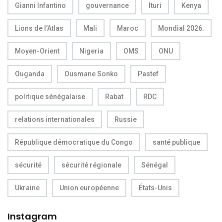
Gianni Infantino
gouvernance
Ituri
Kenya
Lions de l’Atlas
Mali
Maroc
Mondial 2026.
Moyen-Orient
Nigeria
OMS
ONU
Ouganda
Ousmane Sonko
Pastef
politique sénégalaise
Rabat
RDC
relations internationales
Russie
République démocratique du Congo
santé publique
sécurité
sécurité régionale
Sénégal
Ukraine
Union européenne
États-Unis
Instagram