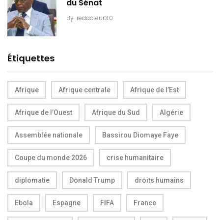
du Sénat
By
redacteur3.0
Étiquettes
Afrique
Afrique centrale
Afrique de l’Est
Afrique de l’Ouest
Afrique du Sud
Algérie
Assemblée nationale
Bassirou Diomaye Faye
Coupe du monde 2026
crise humanitaire
diplomatie
Donald Trump
droits humains
Ebola
Espagne
FIFA
France