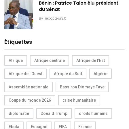
Bénin : Patrice Talon élu président
du Sénat
By
redacteur3.0
Étiquettes
Afrique
Afrique centrale
Afrique de l’Est
Afrique de l’Ouest
Afrique du Sud
Algérie
Assemblée nationale
Bassirou Diomaye Faye
Coupe du monde 2026
crise humanitaire
diplomatie
Donald Trump
droits humains
Ebola
Espagne
FIFA
France