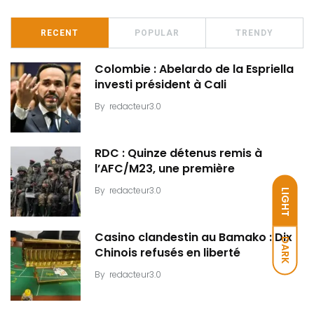
RECENT
POPULAR
TRENDY
Colombie : Abelardo de la Espriella
investi président à Cali
By
redacteur3.0
RDC : Quinze détenus remis à
l’AFC/M23, une première
By
redacteur3.0
LIGHT
Casino clandestin au Bamako : Dix
DARK
Chinois refusés en liberté
By
redacteur3.0