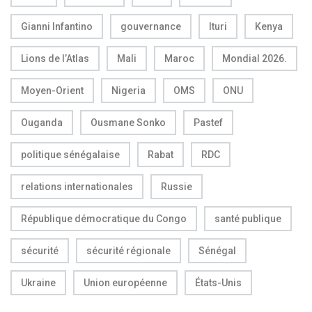
Gianni Infantino
gouvernance
Ituri
Kenya
Lions de l’Atlas
Mali
Maroc
Mondial 2026.
Moyen-Orient
Nigeria
OMS
ONU
Ouganda
Ousmane Sonko
Pastef
politique sénégalaise
Rabat
RDC
relations internationales
Russie
République démocratique du Congo
santé publique
sécurité
sécurité régionale
Sénégal
Ukraine
Union européenne
États-Unis