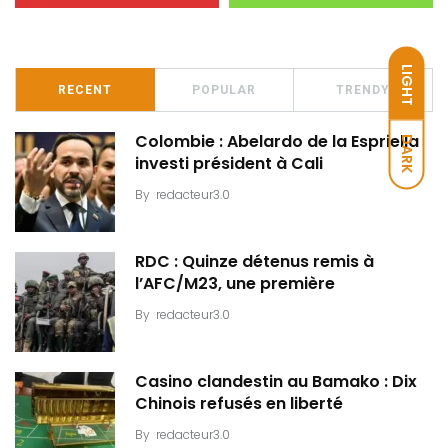
LIGHT
RECENT
POPULAR
TRENDY
Colombie : Abelardo de la Espriella
DARK
investi président à Cali
By
redacteur3.0
RDC : Quinze détenus remis à
l’AFC/M23, une première
By
redacteur3.0
Casino clandestin au Bamako : Dix
Chinois refusés en liberté
By
redacteur3.0