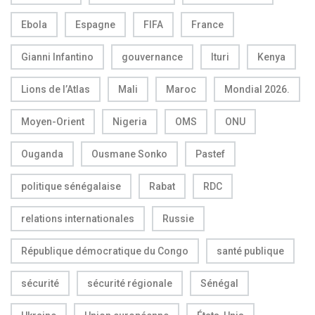
Ebola
Espagne
FIFA
France
Gianni Infantino
gouvernance
Ituri
Kenya
Lions de l’Atlas
Mali
Maroc
Mondial 2026.
Moyen-Orient
Nigeria
OMS
ONU
Ouganda
Ousmane Sonko
Pastef
politique sénégalaise
Rabat
RDC
relations internationales
Russie
République démocratique du Congo
santé publique
sécurité
sécurité régionale
Sénégal