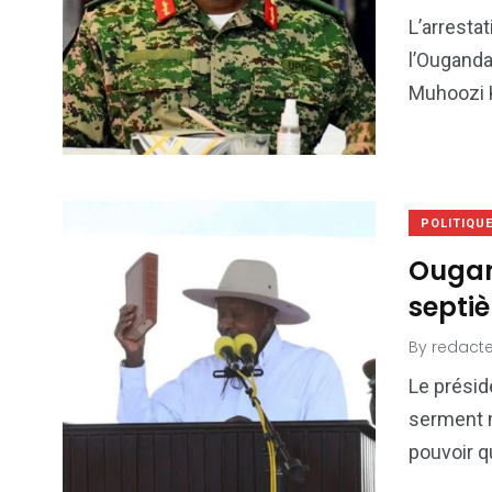
6
1
L’arresta
Culture
Internatio
l’Ouganda
Muhoozi K
173
240
POLITIQU
Politique
Société
Ougan
septi
By
redacte
Le présid
serment m
pouvoir q