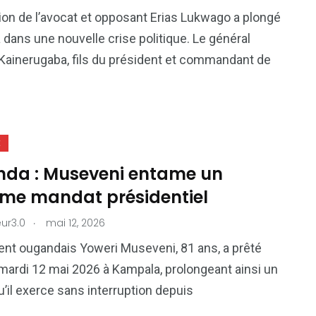
81
42
tion de l’avocat et opposant Erias Lukwago a plongé
nal
Sports
Uncategorized
 dans une nouvelle crise politique. Le général
ainerugaba, fils du président et commandant de
E
da : Museveni entame un
ème mandat présidentiel
.
ur3.0
mai 12, 2026
ent ougandais Yoweri Museveni, 81 ans, a prêté
ardi 12 mai 2026 à Kampala, prolongeant ainsi un
u’il exerce sans interruption depuis