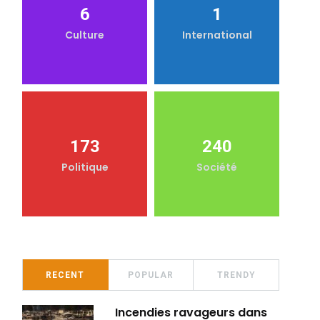
6
1
Culture
International
173
240
Politique
Société
RECENT
POPULAR
TRENDY
Incendies ravageurs dans