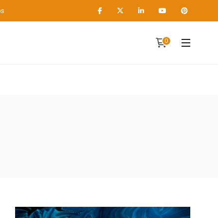
os
0
Contact
A propos