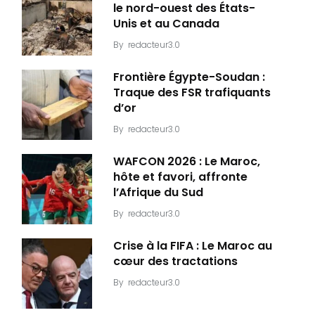
le nord-ouest des États-
Unis et au Canada
By
redacteur3.0
Frontière Égypte-Soudan :
Traque des FSR trafiquants
d’or
By
redacteur3.0
WAFCON 2026 : Le Maroc,
hôte et favori, affronte
l’Afrique du Sud
By
redacteur3.0
Crise à la FIFA : Le Maroc au
cœur des tractations
By
redacteur3.0