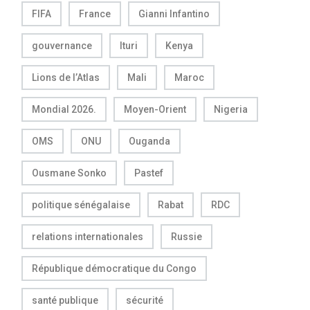
FIFA
France
Gianni Infantino
gouvernance
Ituri
Kenya
Lions de l’Atlas
Mali
Maroc
Mondial 2026.
Moyen-Orient
Nigeria
OMS
ONU
Ouganda
Ousmane Sonko
Pastef
politique sénégalaise
Rabat
RDC
relations internationales
Russie
République démocratique du Congo
santé publique
sécurité