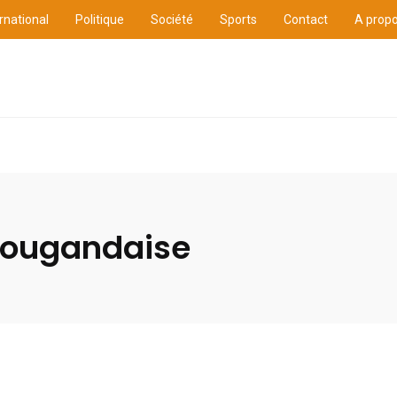
rnational
Politique
Société
Sports
Contact
A prop
ure
International
Politique
Société
Sports
 ougandaise