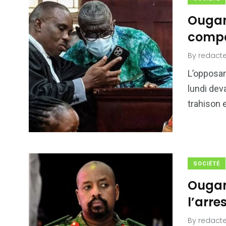
Ougan
compa
By
redacte
L’opposan
lundi dev
trahison 
SOCIÉTÉ
Ougan
l’arr
By
redacte