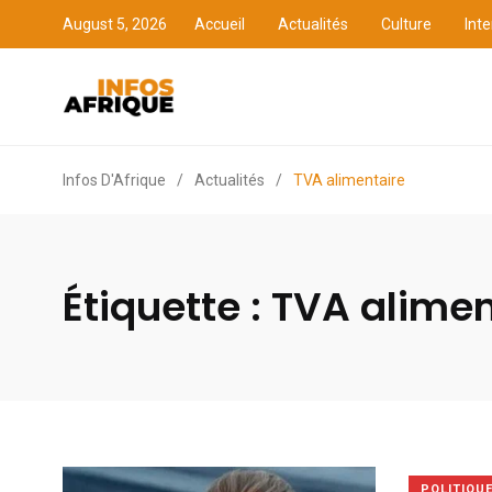
August 5, 2026
Accueil
Actualités
Culture
Inte
Accueil
Actualités
Cult
Infos D'Afrique
/
Actualités
/
TVA alimentaire
Étiquette :
TVA alimen
POLITIQU