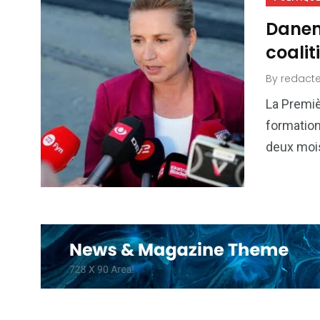
Danema
coalit
By
redacte
La Premiè
formation
deux mois