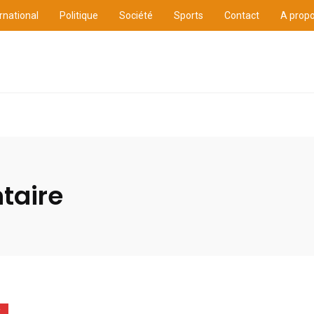
rnational
Politique
Société
Sports
Contact
A prop
ure
International
Politique
Société
Sports
taire
E