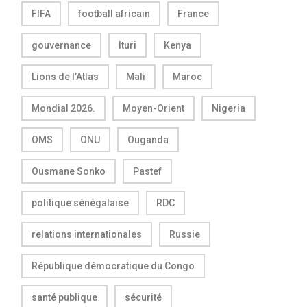
FIFA
football africain
France
gouvernance
Ituri
Kenya
Lions de l’Atlas
Mali
Maroc
Mondial 2026.
Moyen-Orient
Nigeria
OMS
ONU
Ouganda
Ousmane Sonko
Pastef
politique sénégalaise
RDC
relations internationales
Russie
République démocratique du Congo
santé publique
sécurité