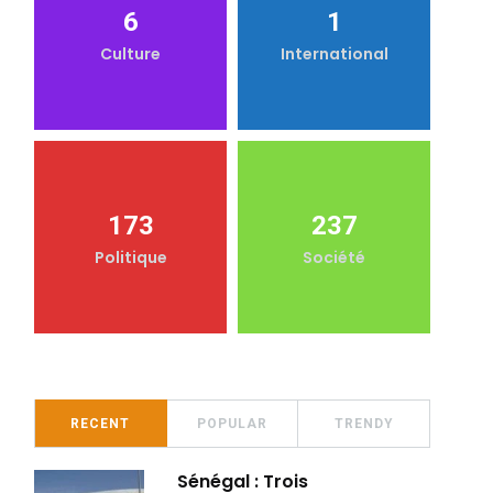
6
1
Culture
International
173
237
Politique
Société
RECENT
POPULAR
TRENDY
Sénégal : Trois