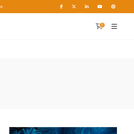
os
0
Contact
A propos