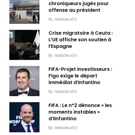
chroniqueurs jugés pour
offense au président
By
redacteur3.0
Crise migratoire à Ceuta :
L’UE affiche son soutien à
l’Espagne
By
redacteur3.0
FIFA-Projet investisseurs :
Figo exige le départ
immédiat d’Infantino
By
redacteur3.0
FIFA : Le n°2 dénonce « les
moments instables »
d’iInfantino
By
redacteur3.0