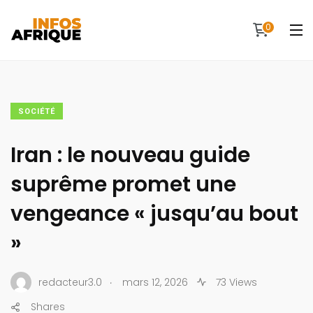
0
SOCIÉTÉ
Iran : le nouveau guide
suprême promet une
vengeance « jusqu’au bout
»
.
redacteur3.0
mars 12, 2026
73 Views
Shares