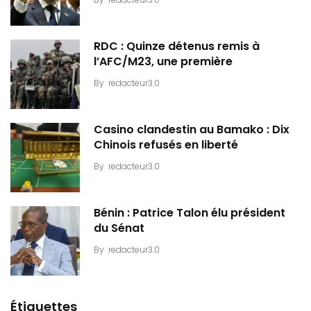
RDC : Quinze détenus remis à
l’AFC/M23, une première
By
redacteur3.0
Casino clandestin au Bamako : Dix
Chinois refusés en liberté
By
redacteur3.0
Bénin : Patrice Talon élu président
du Sénat
By
redacteur3.0
Étiquettes