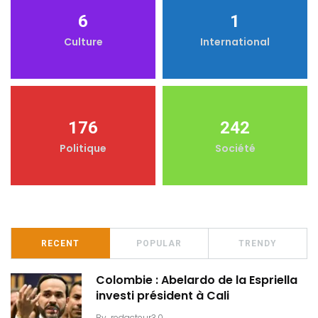
6
1
Culture
International
176
242
Politique
Société
RECENT
POPULAR
TRENDY
Colombie : Abelardo de la Espriella
investi président à Cali
By
redacteur3.0