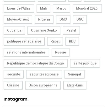
Lions de l’Atlas
Mali
Maroc
Mondial 2026.
Moyen-Orient
Nigeria
OMS
ONU
Ouganda
Ousmane Sonko
Pastef
politique sénégalaise
Rabat
RDC
relations internationales
Russie
République démocratique du Congo
santé publique
sécurité
sécurité régionale
Sénégal
Ukraine
Union européenne
États-Unis
Instagram