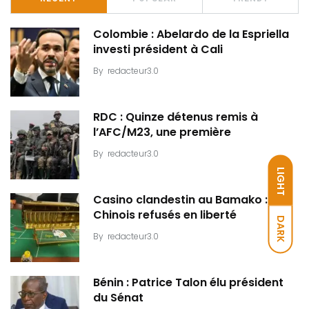
Colombie : Abelardo de la Espriella
investi président à Cali
By
redacteur3.0
RDC : Quinze détenus remis à
l’AFC/M23, une première
By
redacteur3.0
LIGHT
Casino clandestin au Bamako : Dix
Chinois refusés en liberté
DARK
By
redacteur3.0
Bénin : Patrice Talon élu président
du Sénat