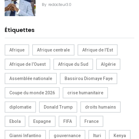
By
redacteur3.0
Étiquettes
Afrique
Afrique centrale
Afrique de l’Est
Afrique de l’Ouest
Afrique du Sud
Algérie
Assemblée nationale
Bassirou Diomaye Faye
Coupe du monde 2026
crise humanitaire
diplomatie
Donald Trump
droits humains
Ebola
Espagne
FIFA
France
Gianni Infantino
gouvernance
Ituri
Kenya