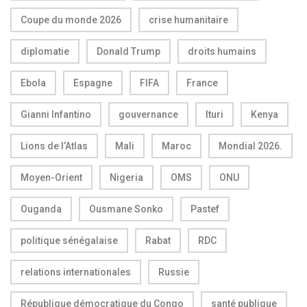
Coupe du monde 2026
crise humanitaire
diplomatie
Donald Trump
droits humains
Ebola
Espagne
FIFA
France
Gianni Infantino
gouvernance
Ituri
Kenya
Lions de l’Atlas
Mali
Maroc
Mondial 2026.
Moyen-Orient
Nigeria
OMS
ONU
Ouganda
Ousmane Sonko
Pastef
politique sénégalaise
Rabat
RDC
relations internationales
Russie
République démocratique du Congo
santé publique