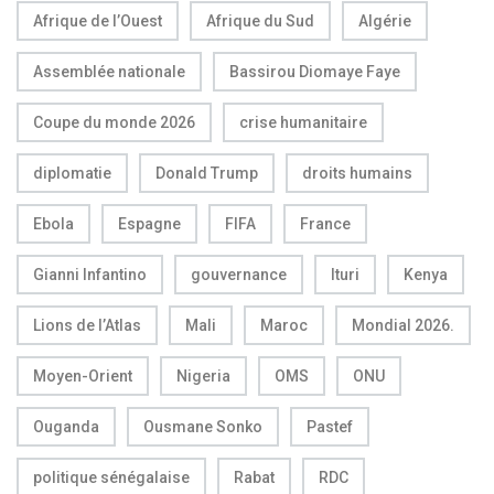
Afrique de l’Ouest
Afrique du Sud
Algérie
Assemblée nationale
Bassirou Diomaye Faye
Coupe du monde 2026
crise humanitaire
diplomatie
Donald Trump
droits humains
Ebola
Espagne
FIFA
France
Gianni Infantino
gouvernance
Ituri
Kenya
Lions de l’Atlas
Mali
Maroc
Mondial 2026.
Moyen-Orient
Nigeria
OMS
ONU
Ouganda
Ousmane Sonko
Pastef
politique sénégalaise
Rabat
RDC