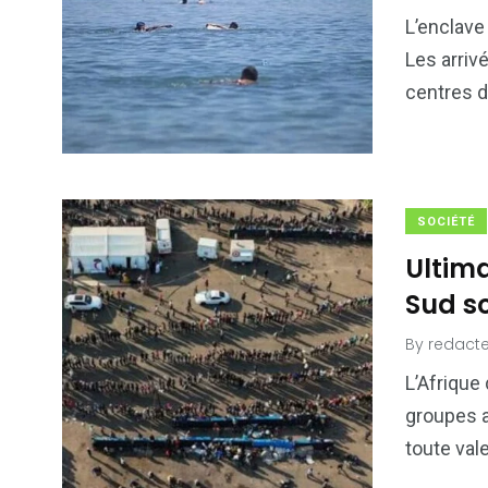
6
1
L’enclave
Culture
Internatio
Les arriv
centres d
173
240
SOCIÉTÉ
Politique
Société
Ultim
Sud s
By
redacte
L’Afrique
groupes a
toute val