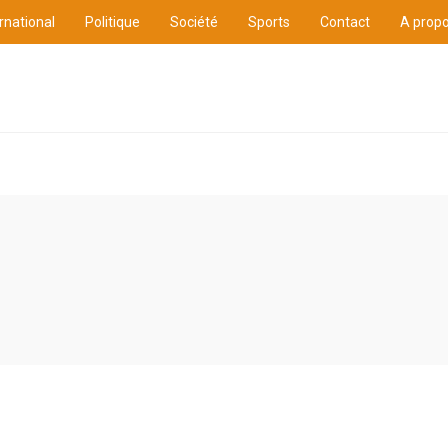
rnational
Politique
Société
Sports
Contact
A prop
ure
International
Politique
Société
Sports