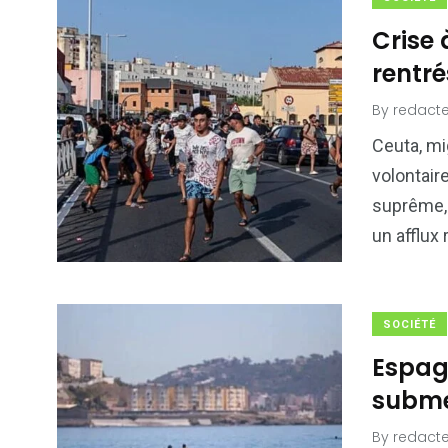
Crise 
rentr
By
redacte
Ceuta, mi
volontair
suprême, 
un afflux 
SOCIÉTÉ
Espag
subme
By
redacte