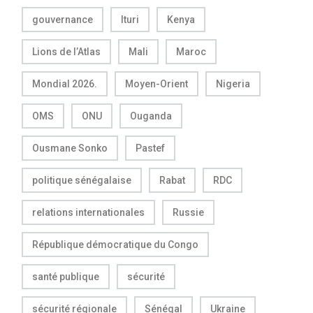
gouvernance
Ituri
Kenya
Lions de l’Atlas
Mali
Maroc
Mondial 2026.
Moyen-Orient
Nigeria
OMS
ONU
Ouganda
Ousmane Sonko
Pastef
politique sénégalaise
Rabat
RDC
relations internationales
Russie
République démocratique du Congo
santé publique
sécurité
sécurité régionale
Sénégal
Ukraine