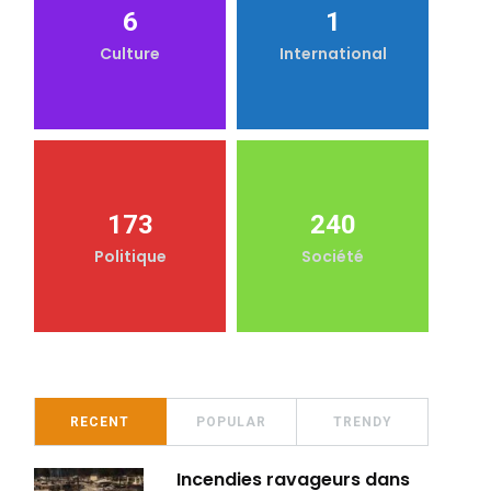
6
1
Culture
International
173
240
Politique
Société
RECENT
POPULAR
TRENDY
Incendies ravageurs dans