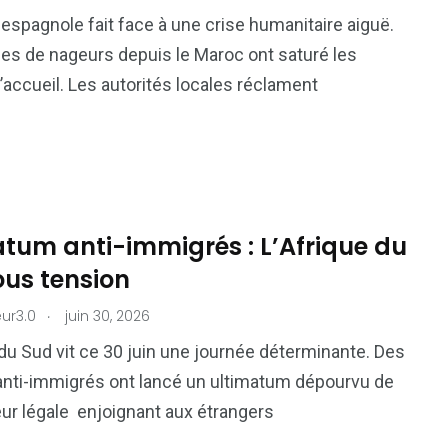
81
42
 espagnole fait face à une crise humanitaire aiguë.
nal
Sports
Uncategorized
ées de nageurs depuis le Maroc ont saturé les
’accueil. Les autorités locales réclament
atum anti-immigrés : L’Afrique du
ous tension
.
ur3.0
juin 30, 2026
 du Sud vit ce 30 juin une journée déterminante. Des
nti-immigrés ont lancé un ultimatum dépourvu de
eur légale enjoignant aux étrangers