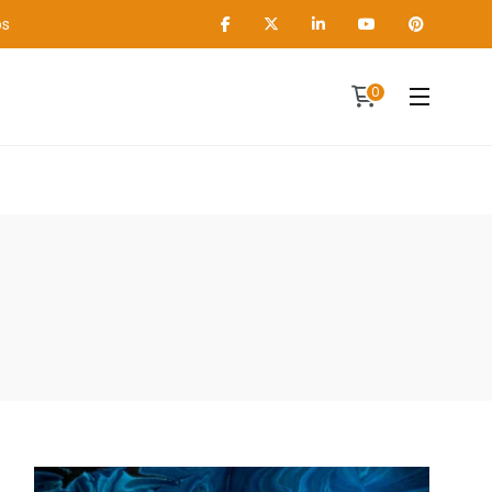
os
0
Contact
A propos