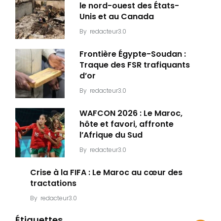
le nord-ouest des États-
Unis et au Canada
By
redacteur3.0
Frontière Égypte-Soudan :
Traque des FSR trafiquants
d’or
By
redacteur3.0
WAFCON 2026 : Le Maroc,
hôte et favori, affronte
l’Afrique du Sud
By
redacteur3.0
Crise à la FIFA : Le Maroc au cœur des
tractations
By
redacteur3.0
Étiquettes