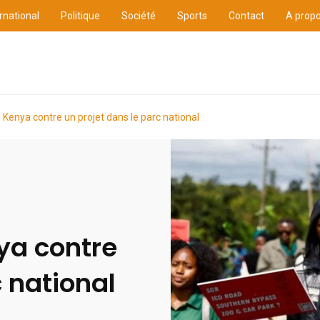
rnational
Politique
Société
Sports
Contact
A prop
ure
International
Politique
Société
Sports
 Kenya contre un projet dans le parc national
ya contre
c national