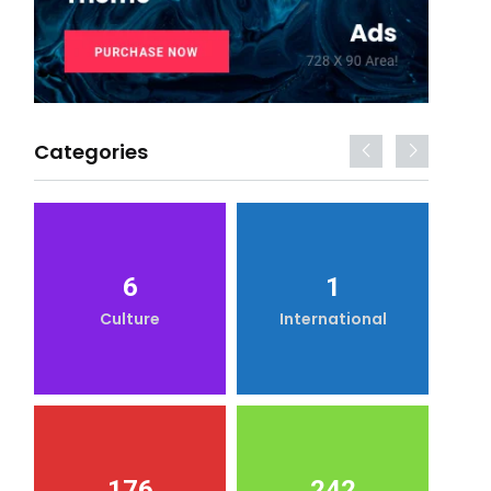
Categories
6
1
Culture
International
176
242