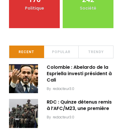
Politique
Société
RECENT
POPULAR
TRENDY
Colombie : Abelardo de la
Espriella investi président à
Cali
By
redacteur3.0
RDC : Quinze détenus remis
à l’AFC/M23, une première
By
redacteur3.0