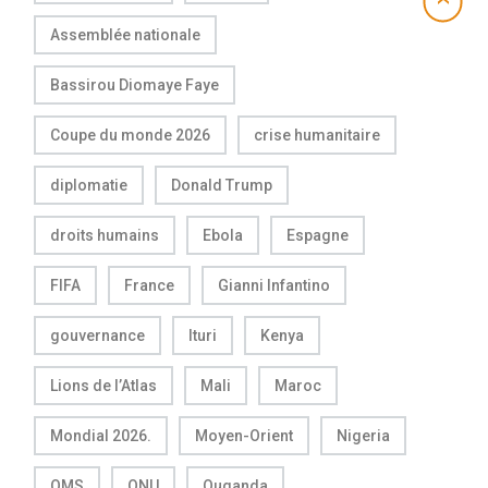
Assemblée nationale
Bassirou Diomaye Faye
Coupe du monde 2026
crise humanitaire
diplomatie
Donald Trump
droits humains
Ebola
Espagne
FIFA
France
Gianni Infantino
gouvernance
Ituri
Kenya
Lions de l’Atlas
Mali
Maroc
Mondial 2026.
Moyen-Orient
Nigeria
OMS
ONU
Ouganda