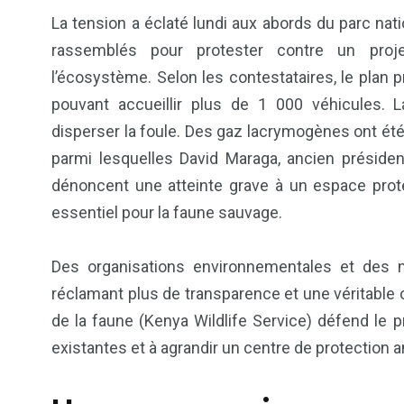
La tension a éclaté lundi aux abords du parc nat
rassemblés pour protester contre un projet
l’écosystème. Selon les contestataires, le plan 
pouvant accueillir plus de 1 000 véhicules. 
disperser la foule. Des gaz lacrymogènes ont été 
parmi lesquelles David Maraga, ancien présid
dénoncent une atteinte grave à un espace proté
essentiel pour la faune sauvage.
6
1
Culture
Internatio
Des organisations environnementales et des 
réclamant plus de transparence et une véritable 
de la faune (Kenya Wildlife Service) défend le pro
existantes et à agrandir un centre de protection a
176
242