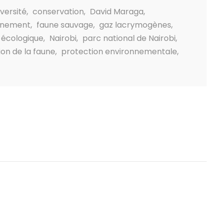
iversité
,
conservation
,
David Maraga
,
nnement
,
faune sauvage
,
gaz lacrymogènes
,
 écologique
,
Nairobi
,
parc national de Nairobi
,
on de la faune
,
protection environnementale
,