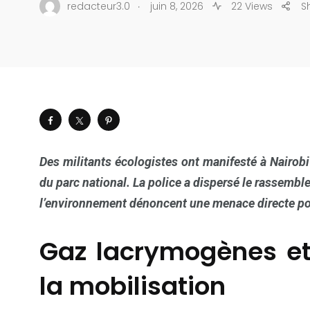
.
redacteur3.0
juin 8, 2026
22 Views
S
Des militants écologistes ont manifesté à Nairob
du parc national. La police a dispersé le rassemb
l’environnement dénoncent une menace directe pou
Gaz lacrymogènes et 
la mobilisation