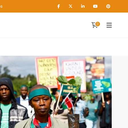
os
0
Contact
A propos