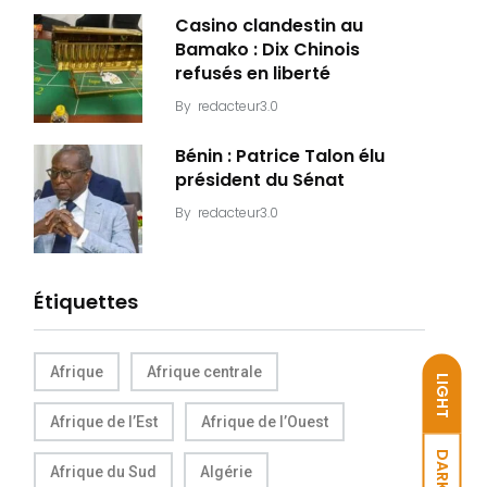
Casino clandestin au
Bamako : Dix Chinois
refusés en liberté
By
redacteur3.0
Bénin : Patrice Talon élu
président du Sénat
By
redacteur3.0
Étiquettes
Afrique
Afrique centrale
LIGHT
Afrique de l’Est
Afrique de l’Ouest
DARK
Afrique du Sud
Algérie